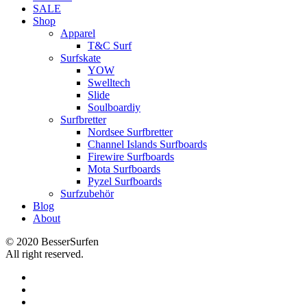
SALE
Shop
Apparel
T&C Surf
Surfskate
YOW
Swelltech
Slide
Soulboardiy
Surfbretter
Nordsee Surfbretter
Channel Islands Surfboards
Firewire Surfboards
Mota Surfboards
Pyzel Surfboards
Surfzubehör
Blog
About
© 2020 BesserSurfen
All right reserved.