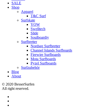
SALE
Shop
Apparel
T&C Surf
Surfskate
YOW
Swelltech
Slide
Soulboardiy
Surfbretter
Nordsee Surfbretter
Channel Islands Surfboards
Firewire Surfboards
Mota Surfboards
Pyzel Surfboards
Surfzubehör
Blog
About
© 2020 BesserSurfen
All right reserved.